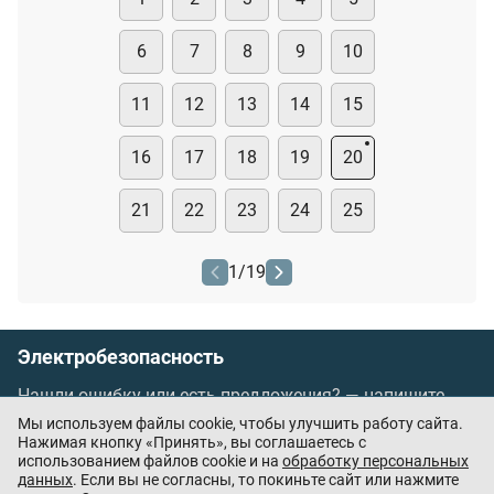
6
7
8
9
10
11
12
13
14
15
16
17
18
19
20
21
22
23
24
25
1
/
19
Электробезопасность
Нашли ошибку или есть предложения? —
напишите
нам
Мы используем файлы cookie, чтобы улучшить работу сайта.
Порядок проведения оплаты по банковским
Нажимая кнопку «Принять», вы соглашаетесь с
использованием файлов cookie и на
обработку персональных
картам
/
Цены
/
Оферта
данных
. Если вы не согласны, то покиньте сайт или нажмите