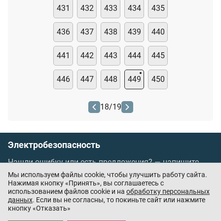
431
432
433
434
435
436
437
438
439
440
441
442
443
444
445
446
447
448
449
450
18
/
19
Электробезопасность
Нашли ошибку или есть предложения? —
напишите
нам
Мы используем файлы cookie, чтобы улучшить работу сайта.
Порядок проведения оплаты по банковским
Нажимая кнопку «Принять», вы соглашаетесь с
использованием файлов cookie и на
обработку персональных
картам
/
Цены
/
Оферта
данных
. Если вы не согласны, то покиньте сайт или нажмите
кнопку «Отказать»
Приложения партнёров: