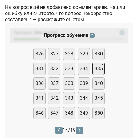
На вопрос ещё не добавлено комментариев. Нашли
ошибку или считаете, что вопрос некорректно
составлен? — расскажите об этом.
Прогресс:
24
%
(
23
/94)
?
Прогресс обучения
?
326
327
328
329
330
331
332
333
334
335
336
337
338
339
340
341
342
343
344
345
346
347
348
349
350
14
/
19