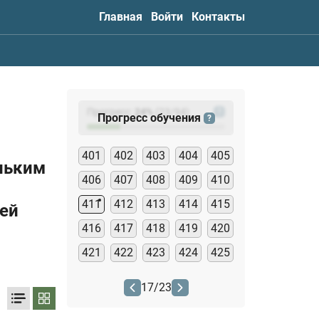
Главная
Войти
Контакты
Прогресс:
24
%
(
23
/94)
?
Прогресс обучения
?
401
402
403
404
405
льким
406
407
408
409
410
411
412
413
414
415
лей
416
417
418
419
420
421
422
423
424
425
17
/
23