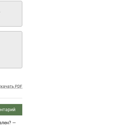
,
Скачать PDF
нтарий
влен? —