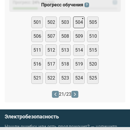
Прогресс:
24
%
(
23
/94)
?
Прогресс обучения
?
501
502
503
504
505
506
507
508
509
510
511
512
513
514
515
516
517
518
519
520
521
522
523
524
525
21
/
23
Электробезопасность
Нашли ошибку или есть предложения? —
напишите