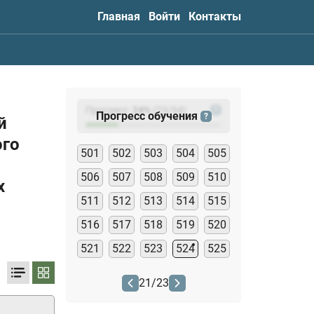
Главная
Войти
Контакты
Прогресс:
24
%
(
23
/94)
?
Прогресс обучения
?
й
ого
501
502
503
504
505
506
507
508
509
510
х
511
512
513
514
515
516
517
518
519
520
521
522
523
524
525
21
/
23