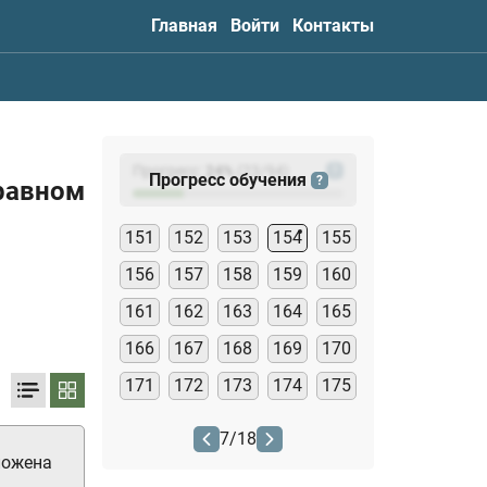
Главная
Войти
Контакты
Прогресс:
24
%
(
23
/94)
?
Прогресс обучения
?
правном
151
152
153
154
155
156
157
158
159
160
161
162
163
164
165
166
167
168
169
170
171
172
173
174
175
7
/
18
ложена