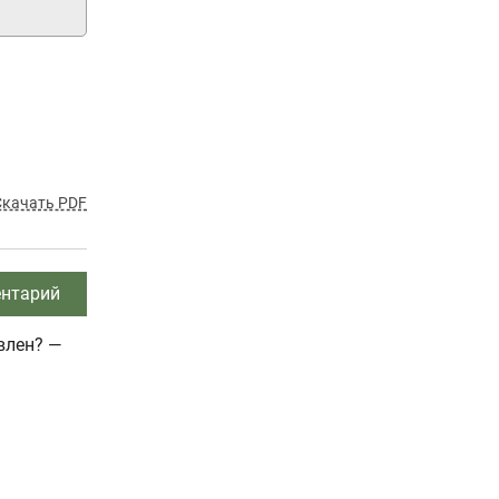
Скачать PDF
нтарий
влен? —