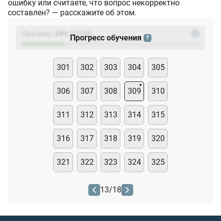
ошибку или считаете, что вопрос некорректно
составлен? — расскажите об этом.
Прогресс:
24
%
(
23
/94)
?
Прогресс обучения
?
301
302
303
304
305
306
307
308
309
310
311
312
313
314
315
316
317
318
319
320
321
322
323
324
325
13
/
18