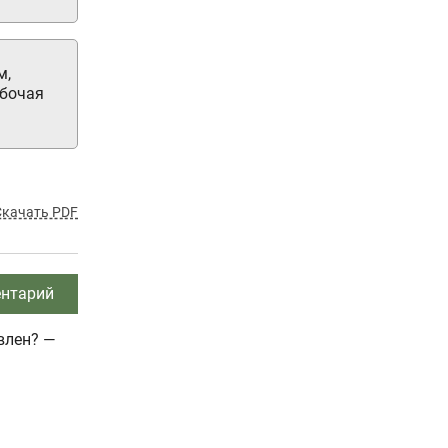
м,
абочая
Скачать PDF
нтарий
влен? —