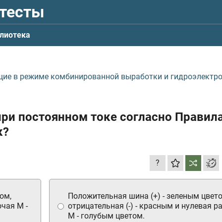
 тесты
лиотека
щие в режиме комбинированной выработки и гидроэлектр
при постоянном токе согласно Правил
к?
?
ом,
Положительная шина (+) - зеленым цвето
очая M -
отрицательная (-) - красным и нулевая р
M - голубым цветом.