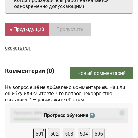
когда производитель работ назначается
одновременно допускающим).
« Предыдущий
Пропустить
Скачать PDF
Комментарии (0)
Новый комментарий
На вопрос ещё не добавлено комментариев. Нашли
ошибку или считаете, что вопрос некорректно
составлен? — расскажите об этом.
Прогресс:
24
%
(
23
/94)
?
Прогресс обучения
?
501
502
503
504
505