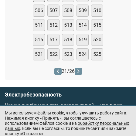
506
507
508
509
510
511
512
513
514
515
516
517
518
519
520
521
522
523
524
525
21
/
26
Электробезопасность
Нашли ошибку или есть предложения? —
напишите
нам
Мы используем файлы cookie, чтобы улучшить работу сайта.
Порядок проведения оплаты по банковским
Нажимая кнопку «Принять», вы соглашаетесь с
использованием файлов cookie и на
обработку персональных
картам
/
Цены
/
Оферта
данных
. Если вы не согласны, то покиньте сайт или нажмите
кнопку «Отказать»
Приложения партнёров: