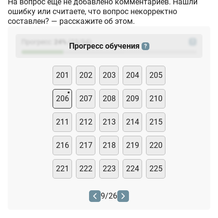
На вопрос ещё не добавлено комментариев. Нашли
ошибку или считаете, что вопрос некорректно
составлен? — расскажите об этом.
Прогресс:
24
%
(
23
/94)
?
Прогресс обучения
?
201
202
203
204
205
206
207
208
209
210
211
212
213
214
215
216
217
218
219
220
221
222
223
224
225
9
/
26