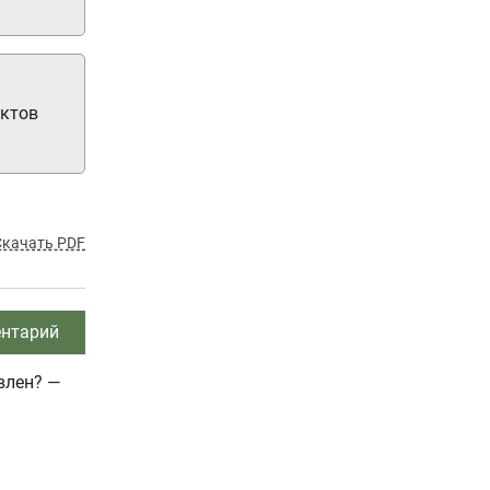
ектов
Скачать PDF
нтарий
влен? —