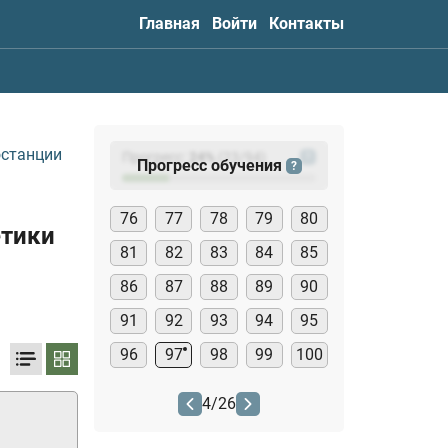
Главная
Войти
Контакты
останции
Прогресс:
24
%
(
23
/94)
?
Прогресс обучения
?
76
77
78
79
80
етики
81
82
83
84
85
86
87
88
89
90
91
92
93
94
95
96
97
98
99
100
4
/
26