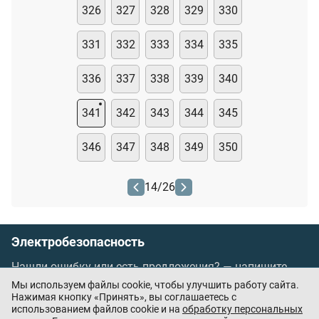
326
327
328
329
330
331
332
333
334
335
336
337
338
339
340
341
342
343
344
345
346
347
348
349
350
14
/
26
Электробезопасность
Нашли ошибку или есть предложения? —
напишите
нам
Мы используем файлы cookie, чтобы улучшить работу сайта.
Порядок проведения оплаты по банковским
Нажимая кнопку «Принять», вы соглашаетесь с
использованием файлов cookie и на
обработку персональных
картам
/
Цены
/
Оферта