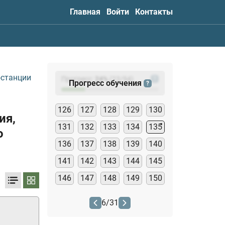
Главная
Войти
Контакты
останции
Прогресс:
24
%
(
23
/94)
?
Прогресс обучения
?
126
127
128
129
130
ия,
131
132
133
134
135
о
136
137
138
139
140
141
142
143
144
145
146
147
148
149
150
6
/
31