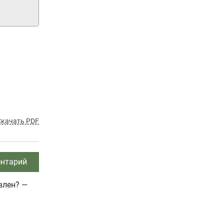
Скачать PDF
нтарий
влен? —