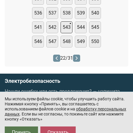
536
537
538
539
540
541
542
543
544
545
546
547
548
549
550
22
/
31
Электробезопасность
Нашли ошибку или есть предложения? —
напишите
нам
Мы используем файлы cookie, чтобы улучшить работу сайта.
Порядок проведения оплаты по банковским
Нажимая кнопку «Принять», вы соглашаетесь с
использованием файлов cookie и на
обработку персональных
картам
/
Цены
/
Оферта
данных
. Если вы не согласны, то покиньте сайт или нажмите
кнопку «Отказать»
Приложения партнёров:
Принять
Отказать