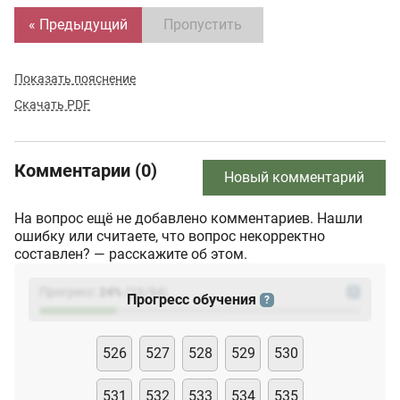
« Предыдущий
Пропустить
Показать пояснение
Скачать PDF
Комментарии (0)
Новый комментарий
На вопрос ещё не добавлено комментариев. Нашли
ошибку или считаете, что вопрос некорректно
составлен? — расскажите об этом.
Прогресс:
24
%
(
23
/94)
?
Прогресс обучения
?
526
527
528
529
530
531
532
533
534
535