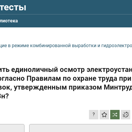
 тесты
лиотека
щие в режиме комбинированной выработки и гидроэлектр
дить единоличный осмотр электроуста
гласно Правилам по охране труда при
овок, утвержденным приказом Минтру
3н?
?