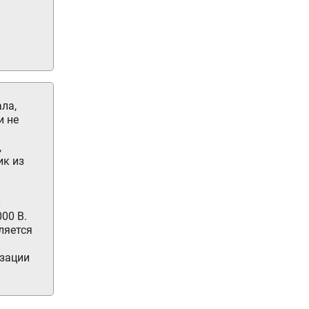
ла,
и не
,
ик из
и
00 В.
ляется
зации