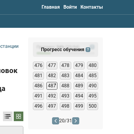
Главная
Войти
Контакты
останции
Прогресс:
24
%
(
23
/94)
?
Прогресс обучения
?
476
477
478
479
480
новок
481
482
483
484
485
486
487
488
489
490
да
491
492
493
494
495
496
497
498
499
500
20
/
31