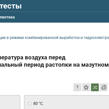
 тесты
лиотека
щие в режиме комбинированной выработки и гидроэлектр
пература воздуха перед
чальный период растопки на мазутном
?
80 °С.