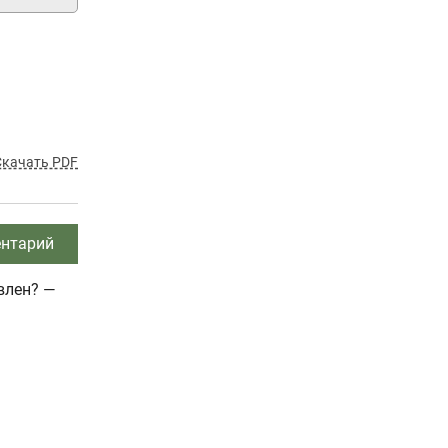
Скачать PDF
нтарий
влен? —