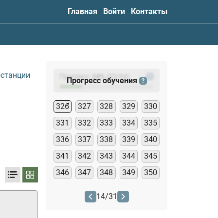
Главная
Войти
Контакты
останции
Прогресс:
24
%
(
23
/94)
?
Прогресс обучения
?
326
327
328
329
330
331
332
333
334
335
336
337
338
339
340
341
342
343
344
345
346
347
348
349
350
14
/
31