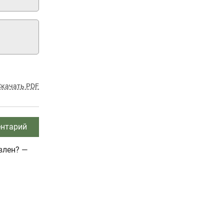
Скачать PDF
нтарий
влен? —