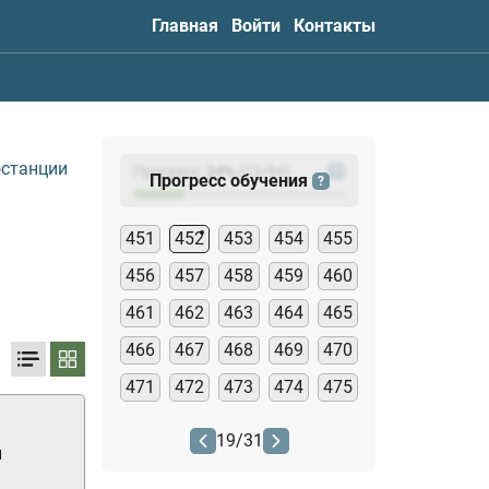
Главная
Войти
Контакты
останции
Прогресс:
24
%
(
23
/94)
?
Прогресс обучения
?
451
452
453
454
455
456
457
458
459
460
461
462
463
464
465
466
467
468
469
470
471
472
473
474
475
19
/
31
и