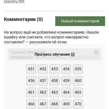
Скачать PDF
Комментарии (0)
Новый комментарий
На вопрос ещё не добавлено комментариев. Нашли
ошибку или считаете, что вопрос некорректно
составлен? — расскажите об этом.
Прогресс:
24
%
(
23
/94)
?
Прогресс обучения
?
451
452
453
454
455
456
457
458
459
460
461
462
463
464
465
466
467
468
469
470