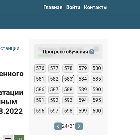
Главная
Войти
Контакты
останции
Прогресс:
24
%
(
23
/94)
?
Прогресс обучения
?
576
577
578
579
580
венного
581
582
583
584
585
586
587
588
589
590
атации
591
592
593
594
595
енным
08.2022
596
597
598
599
600
24
/
31