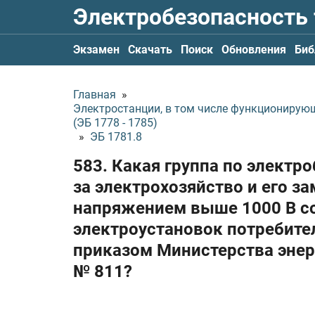
Электробезопасность
Экзамен
Скачать
Поиск
Обновления
Биб
Главная
»
Электростанции, в том числе функционирую
(ЭБ 1778 - 1785)
»
ЭБ 1781.8
583. Какая группа по электр
за электрохозяйство и его з
напряжением выше 1000 В со
электроустановок потребите
приказом Министерства эне
№ 811?