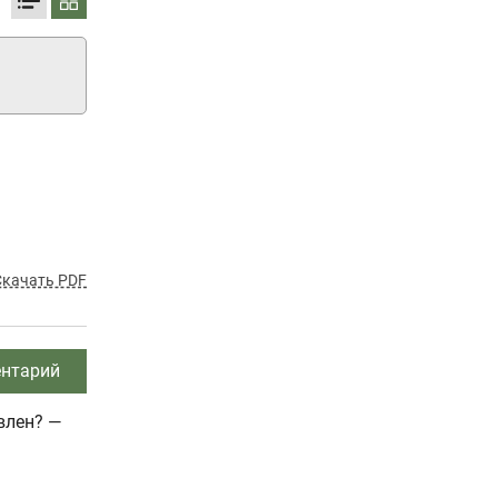
Скачать PDF
нтарий
влен? —