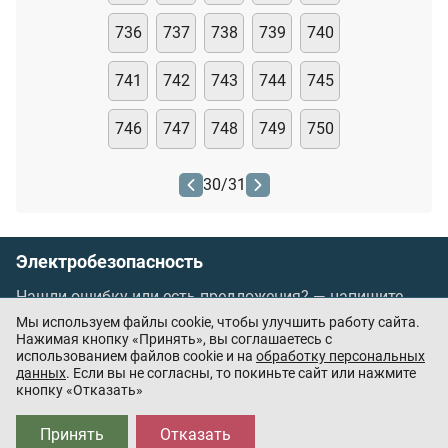
736
737
738
739
740
741
742
743
744
745
746
747
748
749
750
30
/
31
Электробезопасность
Нашли ошибку или есть предложения? —
напишите
нам
Мы используем файлы cookie, чтобы улучшить работу сайта.
Порядок проведения оплаты по банковским
Нажимая кнопку «Принять», вы соглашаетесь с
использованием файлов cookie и на
обработку персональных
картам
/
Цены
/
Оферта
данных
. Если вы не согласны, то покиньте сайт или нажмите
кнопку «Отказать»
Приложения партнёров:
Принять
Отказать