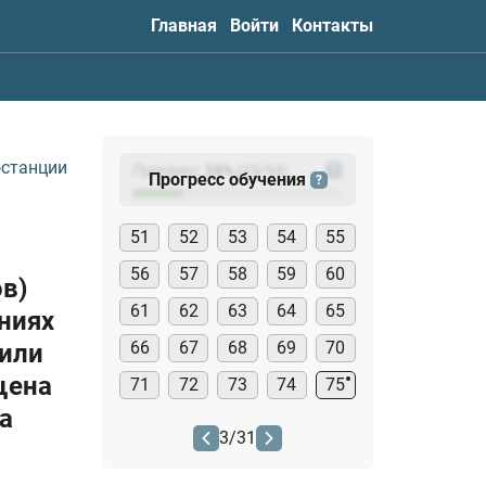
Главная
Войти
Контакты
останции
Прогресс:
24
%
(
23
/94)
?
Прогресс обучения
?
51
52
53
54
55
56
57
58
59
60
в)
61
62
63
64
65
ниях
66
67
68
69
70
 или
щена
71
72
73
74
75
а
3
/
31