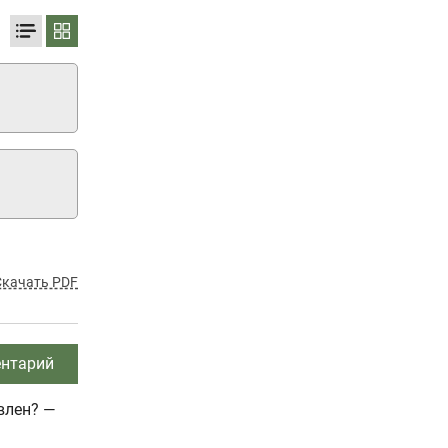
Скачать PDF
нтарий
влен? —