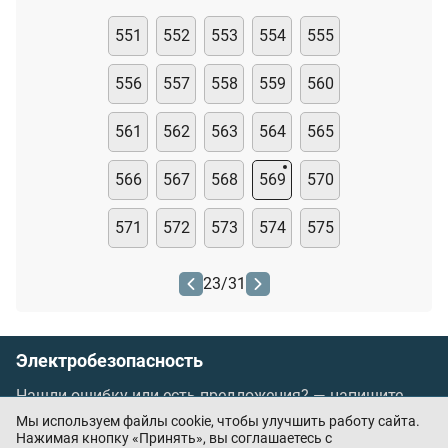
551
552
553
554
555
556
557
558
559
560
561
562
563
564
565
566
567
568
569
570
571
572
573
574
575
23
/
31
Электробезопасность
Нашли ошибку или есть предложения? —
напишите
нам
Мы используем файлы cookie, чтобы улучшить работу сайта.
Порядок проведения оплаты по банковским
Нажимая кнопку «Принять», вы соглашаетесь с