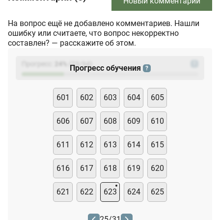
Новый комментарий
На вопрос ещё не добавлено комментариев. Нашли
ошибку или считаете, что вопрос некорректно
составлен? — расскажите об этом.
Прогресс:
24
%
(
23
/94)
?
Прогресс обучения
?
601
602
603
604
605
606
607
608
609
610
611
612
613
614
615
616
617
618
619
620
621
622
623
624
625
25
/
31