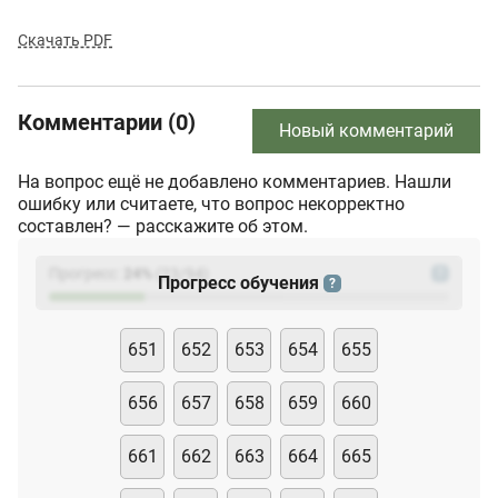
Скачать PDF
Комментарии (0)
Новый комментарий
На вопрос ещё не добавлено комментариев. Нашли
ошибку или считаете, что вопрос некорректно
составлен? — расскажите об этом.
Прогресс:
24
%
(
23
/94)
?
Прогресс обучения
?
651
652
653
654
655
656
657
658
659
660
661
662
663
664
665